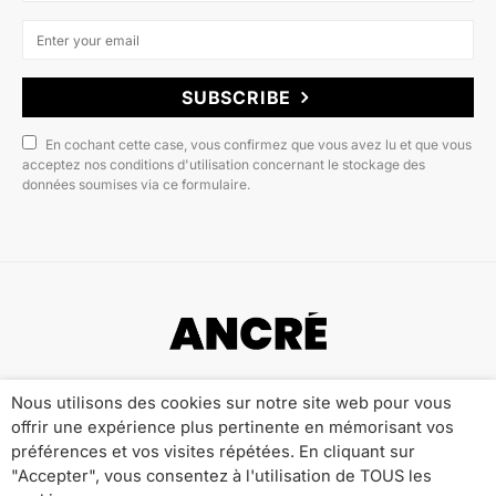
SUBSCRIBE
En cochant cette case, vous confirmez que vous avez lu et que vous
acceptez nos conditions d'utilisation concernant le stockage des
données soumises via ce formulaire.
Copyright © 2022 ANCRÉ MAGAZINE
Nous utilisons des cookies sur notre site web pour vous
offrir une expérience plus pertinente en mémorisant vos
Qui sommes-nous ?
Publicité
Contact
préférences et vos visites répétées. En cliquant sur
Mentions Légales
Politique de Confidentialité
"Accepter", vous consentez à l'utilisation de TOUS les