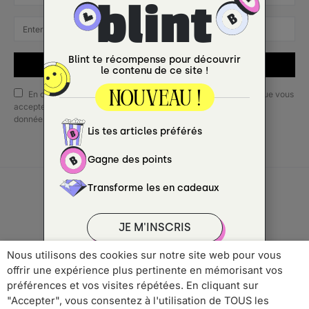
SUBSCRIBE
En cochant cette case, vous confirmez que vous avez lu et que vous
acceptez nos conditions d'utilisation concernant le stockage des
données soumises via ce formulaire.
Copyright © 2022 ANCRÉ MAGAZINE
Nous utilisons des cookies sur notre site web pour vous
offrir une expérience plus pertinente en mémorisant vos
Qui sommes-nous ?
Publicité
Contact
préférences et vos visites répétées. En cliquant sur
Mentions Légales
Politique de Confidentialité
"Accepter", vous consentez à l'utilisation de TOUS les