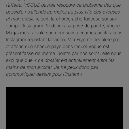
l’affaire. VOGUE devrait résoudre ce problème dès que
possible ! J’attends au moins au plus vite des excuses
et mon crédit. »,
écrit la chorégraphe furieuse sur son
compte Instagram. Si depuis sa prise de parole, Vogue
Magazine a ajouté son nom sous certaines publications
Instagram repostant la vidéo, Mia Frye ne décolère pas
et attend que chaque pays dans lequel Vogue est
présent fasse de même. Jointe par nos soins, elle nous
explique que
« ce dossier est actuellement entre les
mains de mon avocat. Je ne peux donc pas
communiquer dessus pour l’instant ».