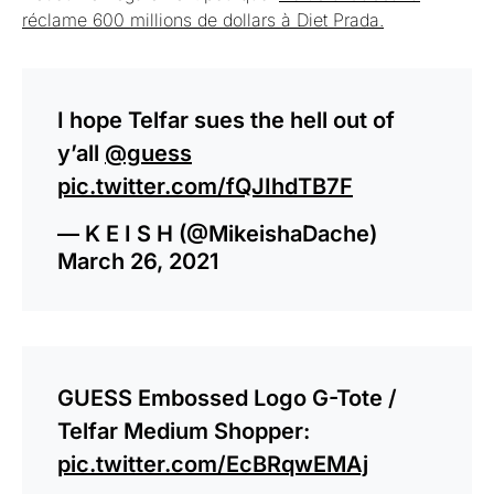
réclame 600 millions de dollars à Diet Prada.
I hope Telfar sues the hell out of
y’all
@guess
pic.twitter.com/fQJIhdTB7F
— K E I S H (@MikeishaDache)
March 26, 2021
GUESS Embossed Logo G-Tote /
Telfar Medium Shopper:
pic.twitter.com/EcBRqwEMAj