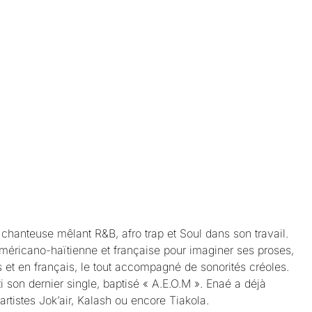
chanteuse mêlant R&B, afro trap et Soul dans son travail.
 américano-haïtienne et française pour imaginer ses proses,
is et en français, le tout accompagné de sonorités créoles.
ti son dernier single, baptisé « A.E.O.M ». Enaé a déjà
artistes Jok’air, Kalash ou encore Tiakola.