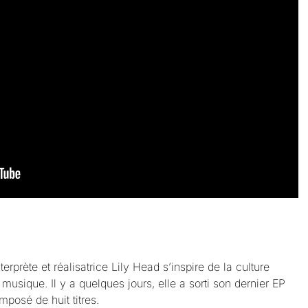
nterprète et réalisatrice Lily Head s’inspire de la culture
usique. Il y a quelques jours, elle a sorti son dernier EP
mposé de huit titres.