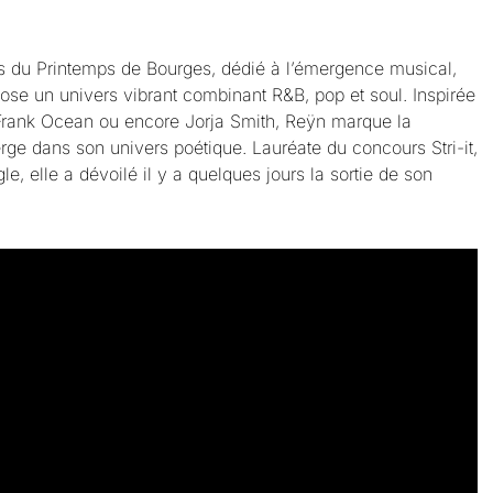
ïs du Printemps de Bourges, dédié à l’émergence musical,
se un univers vibrant combinant R&B, pop et soul. Inspirée
Frank Ocean ou encore Jorja Smith, Reÿn marque la
ge dans son univers poétique. Lauréate du concours Stri-it,
, elle a dévoilé il y a quelques jours la sortie de son