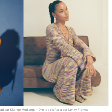
ad par Kitenge Mudianga – Droite : Iris Aeria par Lekky Fromse