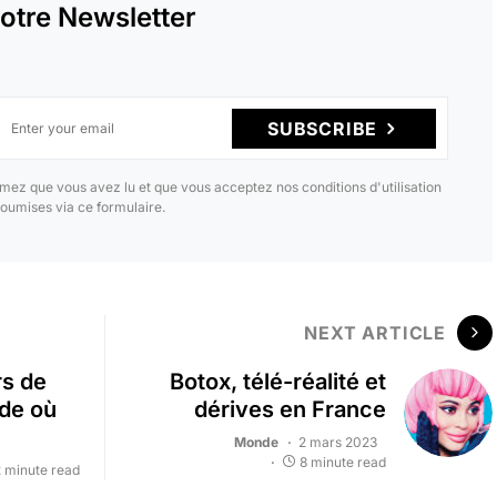
otre Newsletter
SUBSCRIBE
mez que vous avez lu et que vous acceptez nos conditions d'utilisation
oumises via ce formulaire.
NEXT ARTICLE
rs de
Botox, télé-réalité et
ode où
dérives en France
Monde
2 mars 2023
8 minute read
 minute read