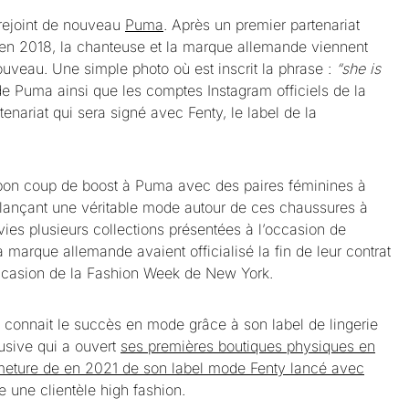
rejoint de nouveau
Puma
. Après un premier partenariat
té en 2018, la chanteuse et la marque allemande viennent
ouveau. Une simple photo où est inscrit la phrase :
“she is
e Puma ainsi que les comptes Instagram officiels de la
tenariat qui sera signé avec Fenty, le label de la
bon coup de boost à Puma avec des paires féminines à
 lançant une véritable mode autour de ces chaussures à
vies plusieurs collections présentées à l’occasion de
a marque allemande avaient officialisé la fin de leur contrat
’occasion de la Fashion Week de New York.
 connait le succès en mode grâce à son label de lingerie
usive qui a ouvert
ses premières boutiques physiques en
rmeture de en 2021 de son label mode Fenty lancé avec
e une clientèle high fashion.