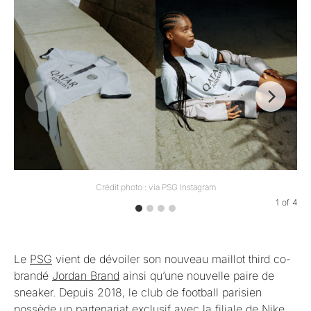
Crédit photo : via PSG Instagram
1
of
4
Le
PSG
vient de dévoiler son nouveau maillot third co-
brandé
Jordan Brand
ainsi qu’une nouvelle paire de
sneaker. Depuis 2018, le club de football parisien
possède un partenariat exclusif avec la filiale de
Nike