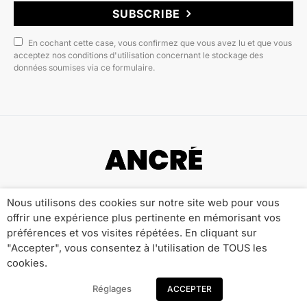
SUBSCRIBE
En cochant cette case, vous confirmez que vous avez lu et que vous
acceptez nos conditions d'utilisation concernant le stockage des
données soumises via ce formulaire.
Copyright © 2022 ANCRÉ MAGAZINE
Nous utilisons des cookies sur notre site web pour vous
offrir une expérience plus pertinente en mémorisant vos
Qui sommes-nous ?
Publicité
Contact
préférences et vos visites répétées. En cliquant sur
Mentions Légales
Politique de Confidentialité
"Accepter", vous consentez à l'utilisation de TOUS les
cookies.
Réglages
ACCEPTER