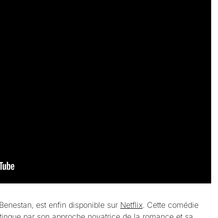
Benestan, est enfin disponible sur
Netflix
. Cette comédie
stingue par son approche novatrice de la romance et sa