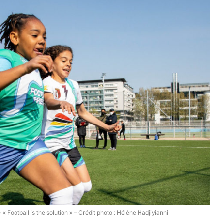
« Football is the solution » – Crédit photo : Hélène Hadjiyianni