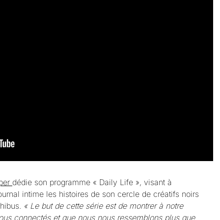
aper
dédie son programme « Daily Life », visant à
al intime les histoires de son cercle de créatifs noirs
Thibus.
« Le but de cette série est de montrer à notre
s connectés et que nous nous ressemblons plus que