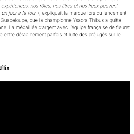
xpériences, nos rôles, nos titres et nos lieux peuvent
un jour à la fois »,
expliquait la marque lors du lancement
 la Guadeloupe, que la championne Ysaora Thibus a quitté
e. La médaillée d’argent avec l’équipe française de fleuret
e entre déracinement parfois et lutte des préjugés sur le
flix