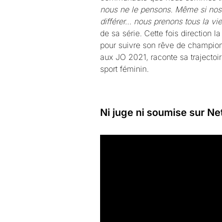
nous ne le pensons. Même si nos e
différer… nous prenons tous la vie 
de sa série. Cette fois direction
pour suivre son rêve de championn
aux JO 2021, raconte sa trajectoir
sport féminin.
Ni juge ni soumise sur Net