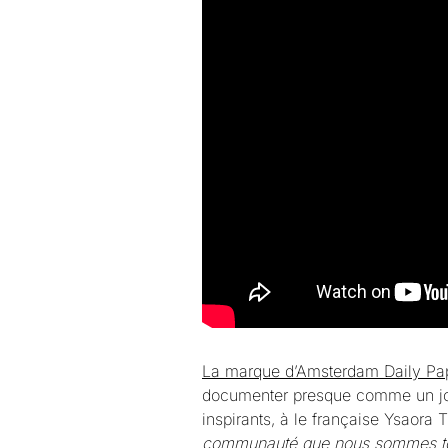
La marque d’Amsterdam Daily P
documenter presque comme un journ
inspirants, à le française Ysaora 
communauté que nous sommes tou