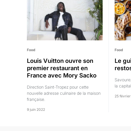
Food
Food
Louis Vuitton ouvre son
Le gu
premier restaurant en
resto
France avec Mory Sacko
Savourez
la capita
Direction Saint-Tropez pour cette
nouvelle adresse culinaire de la maison
25 févrie
française.
9 juin 2022