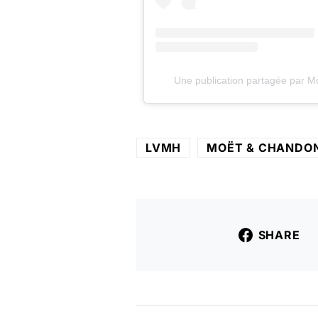
Une publication partagée par 
LVMH
MOËT & CHANDO
SHARE