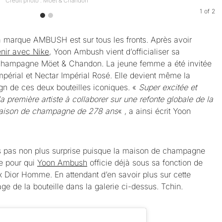
Crédit photo : Möet & Chandon
1
of
2
a marque AMBUSH est sur tous les fronts. Après avoir
enir avec Nike
, Yoon Ambush vient d’officialiser sa
 champagne Möet & Chandon. La jeune femme a été invitée
Impérial et Nectar Impérial Rosé. Elle devient même la
ign de ces deux bouteilles iconiques. «
Super excitée et
a première artiste à collaborer sur une refonte globale de la
 maison de champagne de 278 ans
« , a ainsi écrit Yoon
s pas non plus surprise puisque la maison de champagne
e pour qui
Yoon Ambush
officie déjà sous sa fonction de
ux Dior Homme. En attendant d’en savoir plus sur cette
age de la bouteille dans la galerie ci-dessus. Tchin.