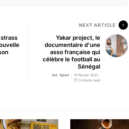
NEXT ARTICLE
 strass
Yakar project, le
nouvelle
documentaire d'une
 son
asso française qui
célèbre le football au
Sénégal
Art
Sport
15 février 2021
1 minute read