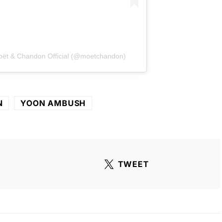
Moët & Chandon Official (@moetchandon)
N
YOON AMBUSH
TWEET