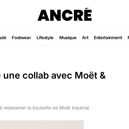
uté
Footwear
Lifestyle
Musique
Art
Entertainment
une collab avec Moët &
à redessiner la bouteille de Moët Impérial.