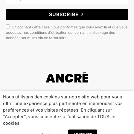
SUBSCRIBE
En cochant cette case, vous confirmez que vous avez lu et que vous
acceptez nos conditions d'utilisation concernant le stockage des
données soumises via ce formulaire.
Copyright © 2022 ANCRÉ MAGAZINE
Nous utilisons des cookies sur notre site web pour vous
offrir une expérience plus pertinente en mémorisant vos
Qui sommes-nous ?
Publicité
Contact
préférences et vos visites répétées. En cliquant sur
Mentions Légales
Politique de Confidentialité
"Accepter", vous consentez à l'utilisation de TOUS les
cookies.