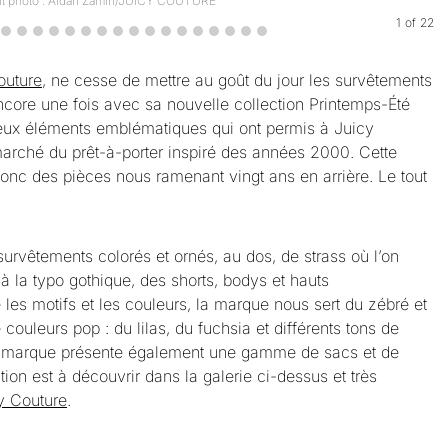
it photo : Aidan Zamiri/JUICY COUTURE
1
of
22
outure
, ne cesse de mettre au goût du jour les survêtements
core une fois avec sa nouvelle collection Printemps-Été
 deux éléments emblématiques qui ont permis à Juicy
arché du prêt-à-porter inspiré des années 2000. Cette
onc des pièces nous ramenant vingt ans en arrière. Le tout
rvêtements colorés et ornés, au dos, de strass où l’on
à la typo gothique, des shorts, bodys et hauts
les motifs et les couleurs, la marque nous sert du zébré et
eurs pop : du lilas, du fuchsia et différents tons de
 la marque présente également une gamme de sacs et de
ion est à découvrir dans la galerie ci-dessus et très
cy Couture
.