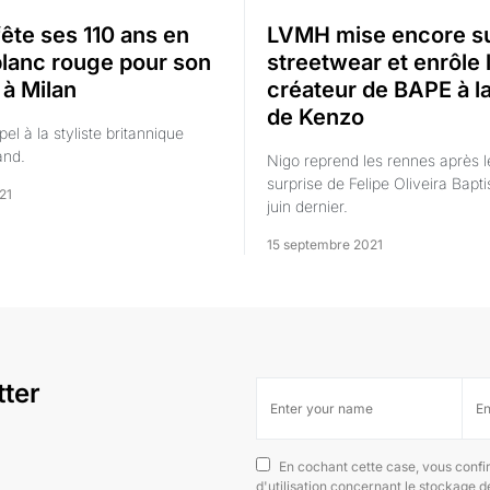
fête ses 110 ans en
LVMH mise encore su
blanc rouge pour son
streetwear et enrôle 
 à Milan
créateur de BAPE à la
de Kenzo
ppel à la styliste britannique
and.
Nigo reprend les rennes après l
surprise de Felipe Oliveira Bapti
21
juin dernier.
15 septembre 2021
tter
En cochant cette case, vous confi
d'utilisation concernant le stockage 