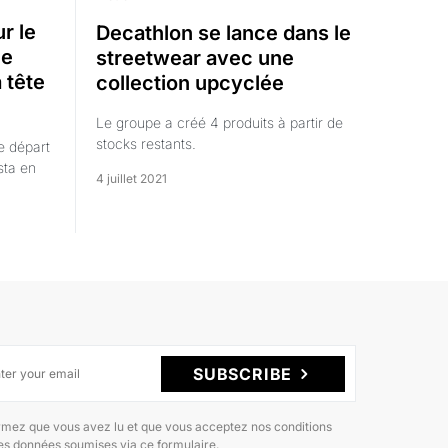
r le
Decathlon se lance dans le
le
streetwear avec une
 tête
collection upcyclée
Le groupe a créé 4 produits à partir de
stocks restants.
e départ
sta en
4 juillet 2021
SUBSCRIBE
rmez que vous avez lu et que vous acceptez nos conditions
des données soumises via ce formulaire.