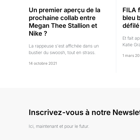
Un premier aperçu de la
FILA 
prochaine collab entre
bleu 
Megan Thee Stallion et
défilé
Nike ?
Et fait a
Katie Gr
La rappeuse s'est affichée dans un
bustier du swoosh, tout en strass.
1 mars 20
14 octobre 2021
Inscrivez-vous à notre Newsle
Ici, maintenant et pour le futur.