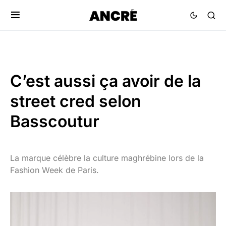
C’est aussi ça avoir de la
street cred selon
Basscoutur
La marque célèbre la culture maghrébine lors de la
Fashion Week de Paris.