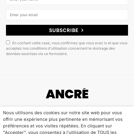
SUBSCRIBE
En cochant cette case, vous confirmez que vous avez lu et que vous
acceptez nos conditions d'utilisation concernant le stockage des
données soumises via ce formulaire.
Copyright © 2022 ANCRÉ MAGAZINE
Nous utilisons des cookies sur notre site web pour vous
offrir une expérience plus pertinente en mémorisant vos
Qui sommes-nous ?
Publicité
Contact
préférences et vos visites répétées. En cliquant sur
Mentions Légales
Politique de Confidentialité
"Accepter", vous consentez à l'utilisation de TOUS les