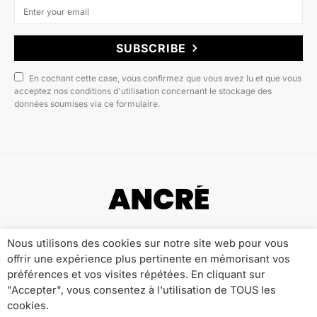
SUBSCRIBE
En cochant cette case, vous confirmez que vous avez lu et que vous
acceptez nos conditions d'utilisation concernant le stockage des
données soumises via ce formulaire.
Copyright © 2022 ANCRÉ MAGAZINE
Nous utilisons des cookies sur notre site web pour vous
offrir une expérience plus pertinente en mémorisant vos
Qui sommes-nous ?
Publicité
Contact
préférences et vos visites répétées. En cliquant sur
Mentions Légales
Politique de Confidentialité
"Accepter", vous consentez à l'utilisation de TOUS les
cookies.