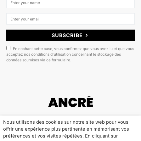
SUBSCRIBE
En cochant cette case, vous confirmez que vous avez lu et que vous
acceptez nos conditions d'utilisation concernant le stockage des
données soumises via ce formulaire.
Copyright © 2022 ANCRÉ MAGAZINE
Nous utilisons des cookies sur notre site web pour vous
offrir une expérience plus pertinente en mémorisant vos
Qui sommes-nous ?
Publicité
Contact
préférences et vos visites répétées. En cliquant sur
Mentions Légales
Politique de Confidentialité