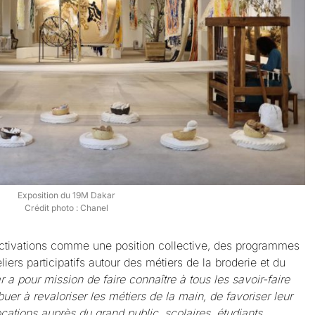
Exposition du 19M Dakar
Crédit photo : Chanel
 activations comme une position collective, des programmes
iers participatifs autour des métiers de la broderie et du
 a pour mission de faire connaître à tous les savoir-faire
buer à revaloriser les métiers de la main, de favoriser leur
cations auprès du grand public, scolaires, étudiants,