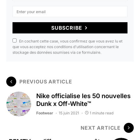
SUBSCRIBE
En cochant cette case, vous confirmez que vous avez lu et
que vous acceptez nos conditions d'utilisation concernant le
stockage des données soumises via ce formulaire.
PREVIOUS ARTICLE
Nike officialise les 50 nouvelles
Dunk x Off-White™
Footwear
15 juin 2021
1 minute read
NEXT ARTICLE