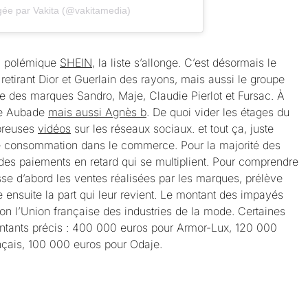
gée par Vakita (@vakitamedia)
la polémique
SHEIN
, la liste s’allonge. C’est désormais le
retirant Dior et Guerlain des rayons, mais aussi le groupe
re des marques Sandro, Maje, Claudie Pierlot et Fursac. À
rie Aubade
mais aussi Agnès b
. De quoi vider les étages du
breuses
vidéos
sur les réseaux sociaux. et tout ça, juste
de consommation dans le commerce. Pour la majorité des
des paiements en retard qui se multiplient. Pour comprendre
se d’abord les ventes réalisées par les marques, prélève
 ensuite la part qui leur revient. Le montant des impayés
elon l’Union française des industries de la mode. Certaines
ants précis : 400 000 euros pour Armor-Lux, 120 000
nçais, 100 000 euros pour Odaje.