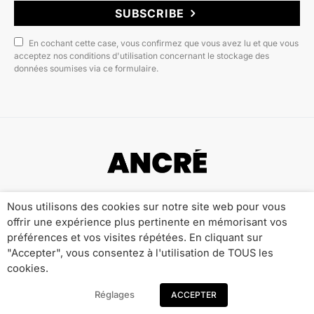
SUBSCRIBE
En cochant cette case, vous confirmez que vous avez lu et que vous
acceptez nos conditions d'utilisation concernant le stockage des
données soumises via ce formulaire.
Copyright © 2022 ANCRÉ MAGAZINE
Nous utilisons des cookies sur notre site web pour vous
offrir une expérience plus pertinente en mémorisant vos
Qui sommes-nous ?
Publicité
Contact
préférences et vos visites répétées. En cliquant sur
Mentions Légales
Politique de Confidentialité
"Accepter", vous consentez à l'utilisation de TOUS les
cookies.
Réglages
ACCEPTER