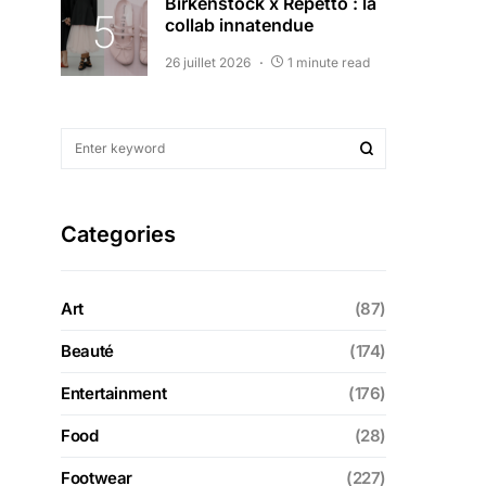
Birkenstock x Repetto : la
collab innatendue
26 juillet 2026
1 minute read
Categories
Art
(87)
Beauté
(174)
Entertainment
(176)
Food
(28)
Footwear
(227)