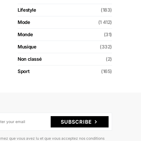
Lifestyle
(183)
Mode
(1 412)
Monde
(31)
Musique
(332)
Non classé
(2)
Sport
(165)
SUBSCRIBE
rmez que vous avez lu et que vous acceptez nos conditions