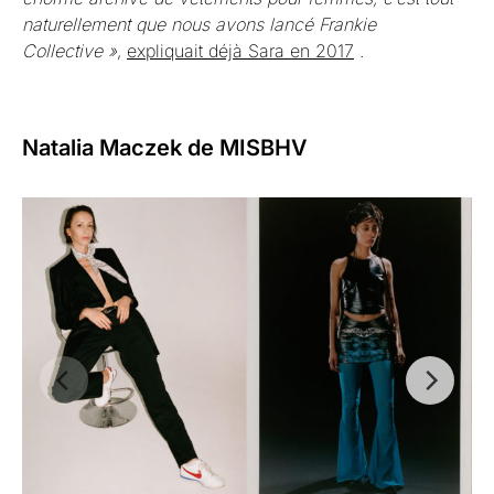
naturellement que nous avons lancé Frankie
Collective »
,
expliquait déjà Sara en 2017
.
Natalia Maczek de MISBHV