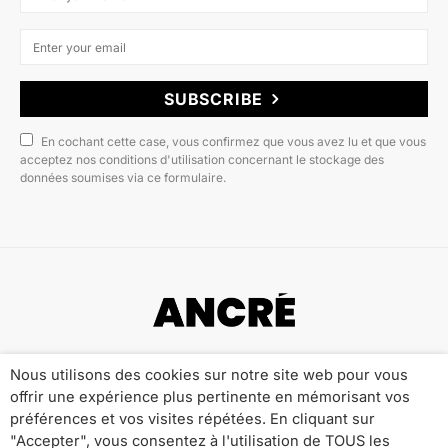
SUBSCRIBE
En cochant cette case, vous confirmez que vous avez lu et que vous
acceptez nos conditions d'utilisation concernant le stockage des
données soumises via ce formulaire.
Copyright © 2022 ANCRÉ MAGAZINE
Nous utilisons des cookies sur notre site web pour vous
offrir une expérience plus pertinente en mémorisant vos
Qui sommes-nous ?
Publicité
Contact
préférences et vos visites répétées. En cliquant sur
Mentions Légales
Politique de Confidentialité
"Accepter", vous consentez à l'utilisation de TOUS les