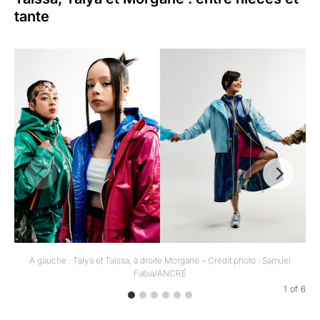
tante
À gauche : Talya et Taïssa, à droite Morgane – Crédit photo : Samuel
Fabia/ANCRÉ
1
of
6