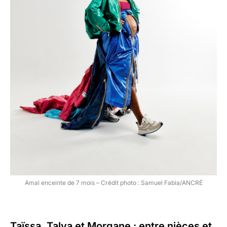
Amal enceinte de 7 mois – Crédit photo : Samuel Fabia/ANCRÉ
Taïssa, Talya et Morgane : entre nièces et