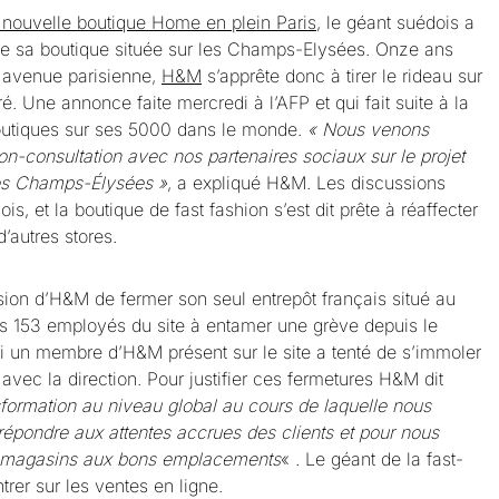
 nouvelle boutique Home en plein Paris
, le géant suédois a
e sa boutique située sur les Champs-Elysées. Onze ans
re avenue parisienne,
H&M
s’apprête donc à tirer le rideau sur
. Une annonce faite mercredi à l’AFP et qui fait suite à la
utiques sur ses 5000 dans le monde.
« Nous venons
on-consultation avec nos partenaires sociaux sur le projet
es Champs-Élysées »
, a expliqué H&M. Les discussions
s, et la boutique de fast fashion s’est dit prête à réaffecter
’autres stores.
sion d’H&M de fermer son seul entrepôt français situé au
es 153 employés du site à entamer une grève depuis le
i un membre d’H&M présent sur le site a tenté de s’immoler
avec la direction. Pour justifier ces fermetures H&M dit
sformation au niveau global au cours de laquelle nous
épondre aux attentes accrues des clients et pour nous
s magasins aux bons emplacements
« . Le géant de la fast-
rer sur les ventes en ligne.