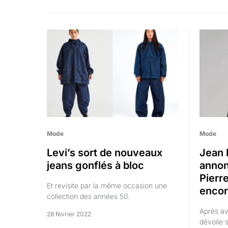
Mode
Mode
Levi’s sort de nouveaux
Jean 
jeans gonflés à bloc
annon
Pierr
Et revisite par la même occasion une
encor
collection des années 50.
Après av
28 février 2022
dévoile s