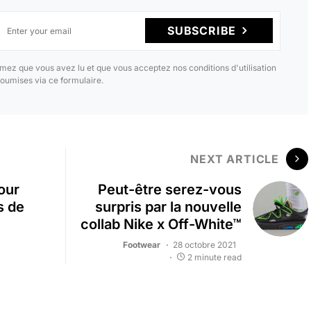
SUBSCRIBE
mez que vous avez lu et que vous acceptez nos conditions d'utilisation
oumises via ce formulaire.
NEXT ARTICLE
our
Peut-être serez-vous
s de
surpris par la nouvelle
collab Nike x Off-White™
Footwear
28 octobre 2021
2 minute read