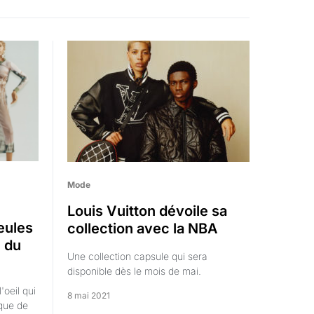
Mode
Louis Vuitton dévoile sa
eules
collection avec la NBA
) du
Une collection capsule qui sera
disponible dès le mois de mai.
oeil qui
8 mai 2021
que de