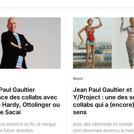
Mode
Paul Gaultier
Jean Paul Gaultier et
ce des collabs avec
Y/Project : une des s
e Hardy, Ottolinger ou
collabs qui a (encore
e Sacai
sens
oir annoncé sa fin, la marque
Avec des vêtements en trompe l'
a future direction.
sont désormais devenus la mar