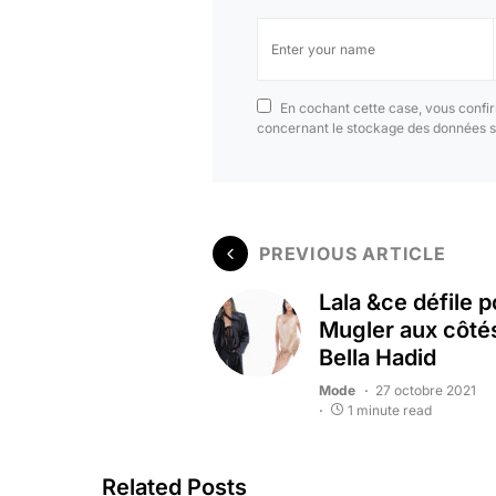
En cochant cette case, vous confir
concernant le stockage des données s
PREVIOUS ARTICLE
Lala &ce défile p
Mugler aux côté
Bella Hadid
Mode
27 octobre 2021
1 minute read
Related Posts