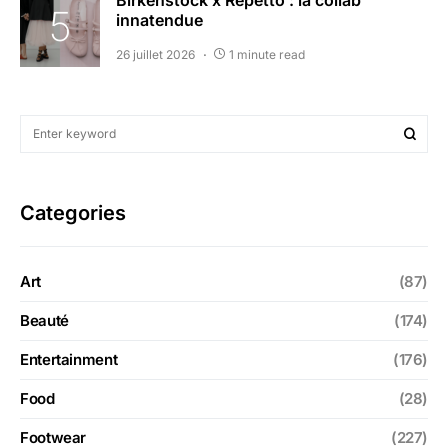
Birkenstock x Repetto : la collab
innatendue
26 juillet 2026
1 minute read
Categories
Art
(87)
Beauté
(174)
Entertainment
(176)
Food
(28)
Footwear
(227)