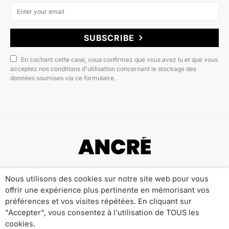
SUBSCRIBE
En cochant cette case, vous confirmez que vous avez lu et que vous
acceptez nos conditions d'utilisation concernant le stockage des
données soumises via ce formulaire.
Copyright © 2022 ANCRÉ MAGAZINE
Nous utilisons des cookies sur notre site web pour vous
offrir une expérience plus pertinente en mémorisant vos
Qui sommes-nous ?
Publicité
Contact
préférences et vos visites répétées. En cliquant sur
Mentions Légales
Politique de Confidentialité
"Accepter", vous consentez à l'utilisation de TOUS les
cookies.