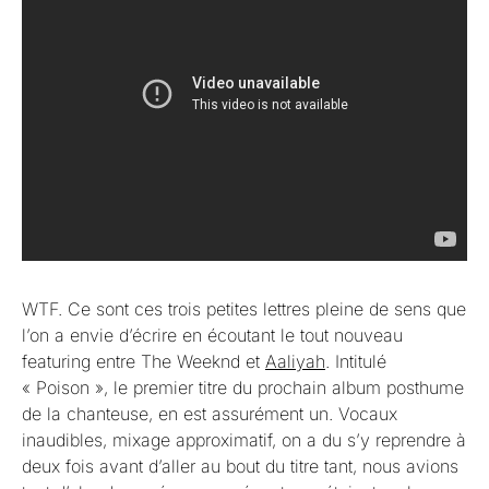
WTF. Ce sont ces trois petites lettres pleine de sens que
l’on a envie d’écrire en écoutant le tout nouveau
featuring entre The Weeknd et
Aaliyah
. Intitulé
« Poison », le premier titre du prochain album posthume
de la chanteuse, en est assurément un. Vocaux
inaudibles, mixage approximatif, on a du s’y reprendre à
deux fois avant d’aller au bout du titre tant, nous avions