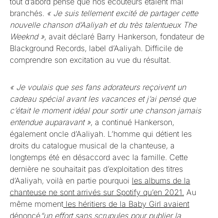
tout d’abord pensé que nos écouteurs étaient mal
branchés.
« Je suis tellement excité de partager cette
nouvelle chanson d’Aaliyah et du très talentueux The
Weeknd »,
avait déclaré Barry Hankerson, fondateur de
Blackground Records, label d’Aaliyah. Difficile de
comprendre son excitation au vue du résultat.
« Je voulais que ses fans adorateurs reçoivent un
cadeau spécial avant les vacances et j’ai pensé que
c’était le moment idéal pour sortir une chanson jamais
entendue auparavant »
, a continué Hankerson,
également oncle d’Aaliyah. L’homme qui détient les
droits du catalogue musical de la chanteuse, a
longtemps été en désaccord avec la famille. Cette
dernière ne souhaitait pas d’exploitation des titres
d’Aaliyah, voilà en partie pourquoi
les albums de la
chanteuse ne sont arrivés sur Spotify qu’en 2021.
Au
même moment
les héritiers de la Baby Girl avaient
dénoncé
“un effort sans scrupules pour publier la