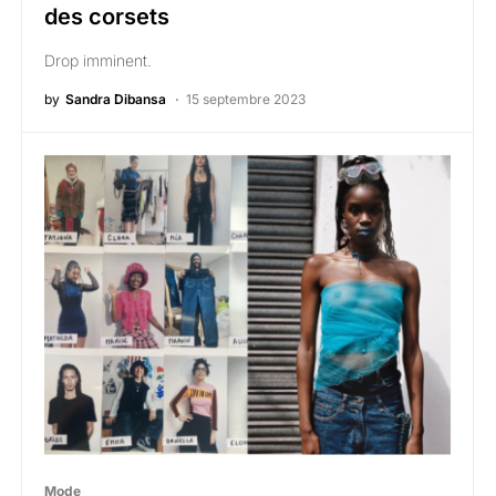
des corsets
Drop imminent.
by
Sandra Dibansa
15 septembre 2023
Mode