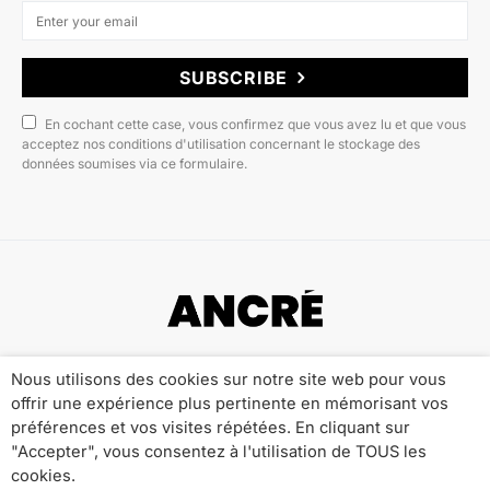
SUBSCRIBE
En cochant cette case, vous confirmez que vous avez lu et que vous
acceptez nos conditions d'utilisation concernant le stockage des
données soumises via ce formulaire.
Copyright © 2022 ANCRÉ MAGAZINE
Nous utilisons des cookies sur notre site web pour vous
offrir une expérience plus pertinente en mémorisant vos
Qui sommes-nous ?
Publicité
Contact
préférences et vos visites répétées. En cliquant sur
Mentions Légales
Politique de Confidentialité
"Accepter", vous consentez à l'utilisation de TOUS les
cookies.