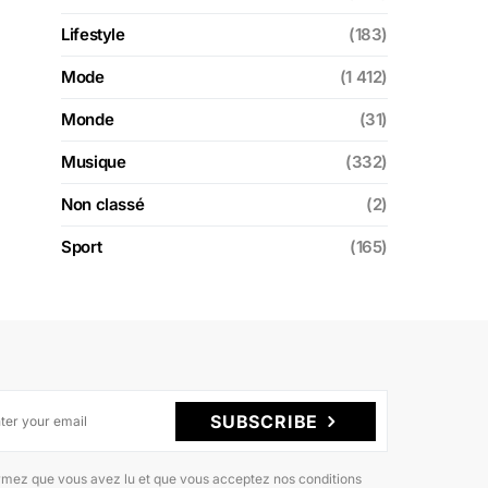
Lifestyle
(183)
Mode
(1 412)
Monde
(31)
Musique
(332)
Non classé
(2)
Sport
(165)
SUBSCRIBE
rmez que vous avez lu et que vous acceptez nos conditions