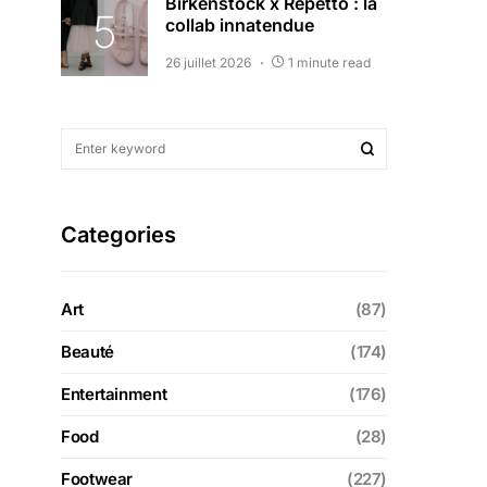
Birkenstock x Repetto : la
collab innatendue
26 juillet 2026
1 minute read
Categories
Art
(87)
Beauté
(174)
Entertainment
(176)
Food
(28)
Footwear
(227)