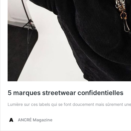
5 marques streetwear confidentielles
Lumière sur ces labels qui se font doucement mais sûrement une
ANCRÉ Magazine